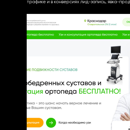
трафике и в конверсиях лид-запись, явка-про