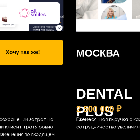
МОСКВА
Хочу так же!
DENTAL
PLUS
2 500 000 ₽
 сохранении затрат на
Ежемесячная выручка с ка
ми клиент тратя ровно
сотрудничества увеличили
изменения во входящем