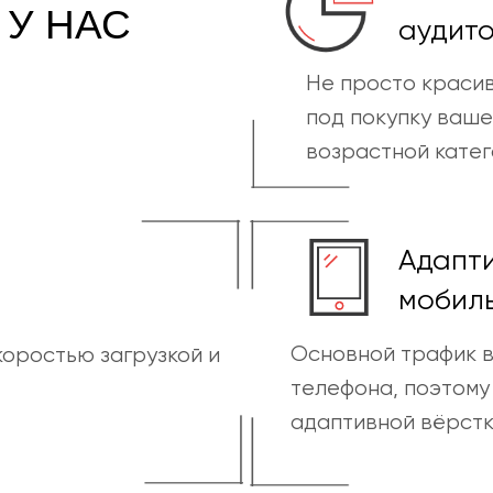
 У НАС
аудит
Не просто красив
под покупку ваше
возрастной кате
Адапт
мобил
Основной трафик в
оростью загрузкой и
телефона, поэтому
адаптивной вёрст