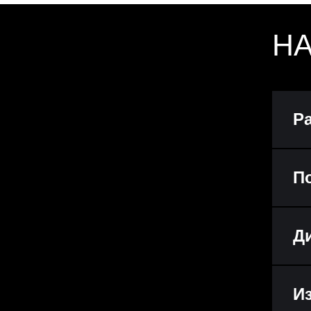
Н
С
Р
П
Д
И